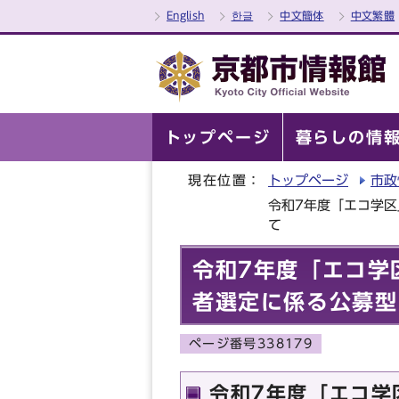
English
한글
中文簡体
中文繁體
トップページ
暮らしの情
現在位置：
トップページ
市政
令和7年度「エコ学
て
令和7年度「エコ学
者選定に係る公募型
ページ番号338179
令和7年度「エコ学