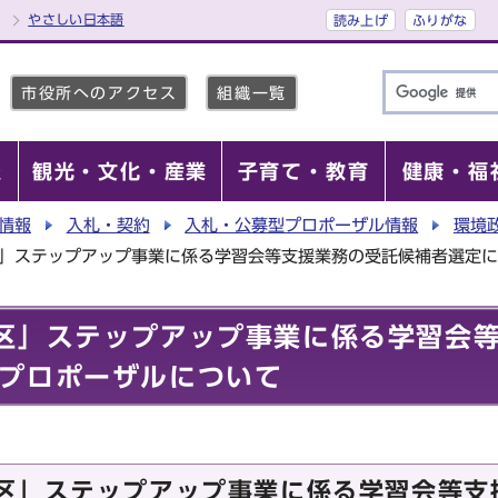
やさしい日本語
読み上げ
ふりがな
市役所へのアクセス
組織一覧
報
観光・文化・産業
子育て・教育
健康・福
情報
入札・契約
入札・公募型プロポーザル情報
環境
区」ステップアップ事業に係る学習会等支援業務の受託候補者選定
区」ステップアップ事業に係る学習会
プロポーザルについて
区」ステップアップ事業に係る学習会等支