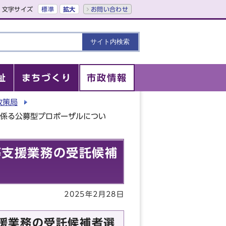
文字サイズ
標準
拡大
お問い合わせ
祉
まちづくり
市政情報
政策局
に係る公募型プロポーザルについ
等支援業務の受託候補
2025年2月28日
援業務の受託候補者選