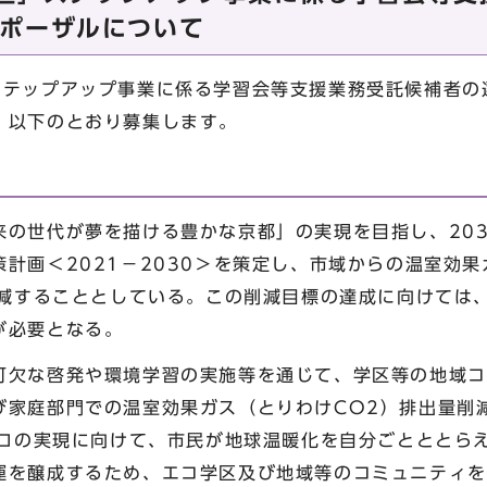
ポーザルについて
テップアップ事業に係る学習会等支援業務受託候補者の
、以下のとおり募集します。
の世代が夢を描ける豊かな京都」の実現を目指し、203
計画＜2021－2030＞を策定し、市域からの温室効果
上削減することとしている。この削減目標の達成に向けては
が必要となる。
欠な啓発や環境学習の実施等を通じて、学区等の地域コ
び家庭部門での温室効果ガス（とりわけCO
2
）排出量削
ロの実現に向けて、市民が地球温暖化を自分ごとととら
運を醸成するため、エコ学区及び地域等のコミュニティを