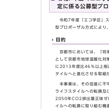
定に係る公募型プロ
令和7年度「エコ学区」ス
型プロポーザル方式により
目的
京都市においては、「将来
として京都市地球温暖化対策
に2013年度比46％以
タイルへと進化させる取組
本事業は、その促進に不可
ライフスタイルへの転換及
2050年CO
2
排出量正味ゼ
イルへの転換に取り組む機