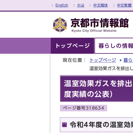
English
한글
中文簡体
中文繁體
トップページ
暮らしの情
現在位置：
トップページ
暮ら
温室効果ガスを排出
温室効果ガスを排出
度実績の公表）
ページ番号318634
令和4年度の温室効