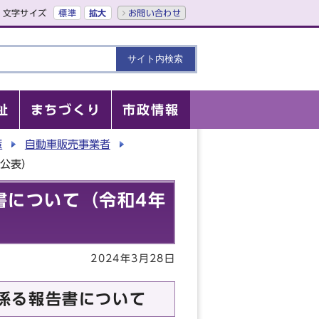
文字サイズ
標準
拡大
お問い合わせ
祉
まちづくり
市政情報
策
自動車販売事業者
の公表）
書について（令和4年
2024年3月28日
係る報告書について