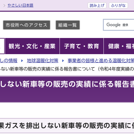
やさしい日本語
読み上げ
ふりがな
市役所へのアクセス
組織一覧
報
観光・文化・産業
子育て・教育
健康・福
しの情報
地球温暖化対策
事業者の皆様と進める温暖化対
しない新車等の販売の実績に係る報告書について（令和4年度実績
しない新車等の販売の実績に係る報告
果ガスを排出しない新車等の販売の実績に