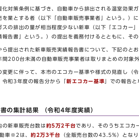
暖化対策条例に基づき、自動車から排出される温室効果ガ
売を業とする者（以下「自動車販売事業者」という。）に
ガスの排出の量が相当程度少ない新車（以下「エコカー」
績報告書」という。）の提出を義務付けるとともに、その
から提出された新車販売実績報告書について、下記のとお
年間200台未満の自動車販売事業者は取りまとめの対象
の変更に伴って、本市のエコカー基準や様式の見直し（令和
、令和3年度の報告分から「
新エコカー基準
」での報告と
書の集計結果 （令和4年度実績）
内の新車販売台数は
約5万2千台
であり、そのうちエコカ
自動車※2は、
約2万3千台
（全販売台数の43.5%）とな