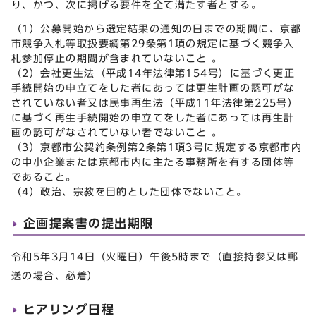
り、かつ、次に掲げる要件を全て満たす者とする。
（1）公募開始から選定結果の通知の日までの期間に、京都
市競争入札等取扱要綱第29条第1項の規定に基づく競争入
札参加停止の期間が含まれていないこと 。
（2）会社更生法（平成14年法律第154号）に基づく更正
手続開始の申立てをした者にあっては更生計画の認可がな
されていない者又は民事再生法（平成11年法律第225号）
に基づく再生手続開始の申立てをした者にあっては再生計
画の認可がなされていない者でないこと 。
（3）京都市公契約条例第2条第1項3号に規定する京都市内
の中小企業または京都市内に主たる事務所を有する団体等
であること。
（4）政治、宗教を目的とした団体でないこと。
企画提案書の提出期限
令和5年3月14日（火曜日）午後5時まで（直接持参又は郵
送の場合、必着）
ヒアリング日程