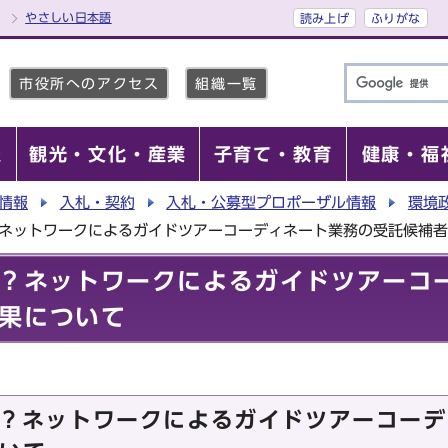
やさしい日本語
読み上げ
ふりがな
市役所へのアクセス
組織一覧
報
観光・文化・産業
子育て・教育
健康・福
情報
入札・契約
入札・公募型プロポーザル情報
環境
TO？ネットワークによるガイドツアーコーディネート業務の受託候補
OTO？ネットワークによるガイドツアー
果について
OTO？ネットワークによるガイドツアーコー