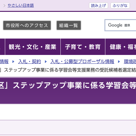
やさしい日本語
読み上げ
ふりがな
市役所へのアクセス
組織一覧
報
観光・文化・産業
子育て・教育
健康・福
情報
入札・契約
入札・公募型プロポーザル情報
環境
区」ステップアップ事業に係る学習会等支援業務の受託候補者選定
区」ステップアップ事業に係る学習会