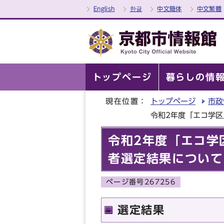
English
한글
中文簡体
中文繁體
トップページ
暮らしの情
現在位置：
トップページ
市政
令和2年度「エコ学
令和2年度「エコ学
者選定結果について
ページ番号267256
選定結果