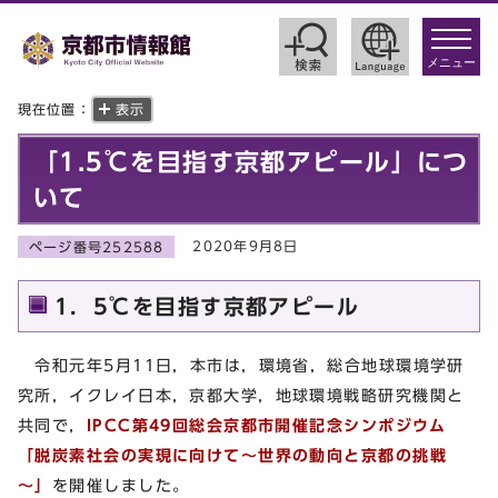
toggle
navigat
メニュー
現在位置：
表示
「1.5℃を目指す京都アピール」につ
いて
2020年9月8日
ページ番号252588
1．5℃を目指す京都アピール
令和元年5月11日，本市は，環境省，総合地球環境学研
究所，イクレイ日本，京都大学，地球環境戦略研究機関と
共同で，
IPCC第49回総会京都市開催記念シンポジウム
「脱炭素社会の実現に向けて～世界の動向と京都の挑戦
～」
を開催しました。