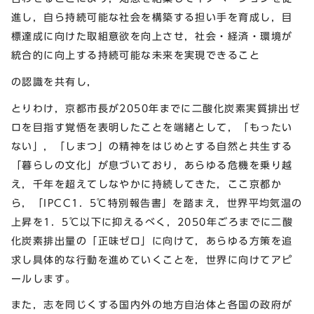
進し，自ら持続可能な社会を構築する担い手を育成し，目
標達成に向けた取組意欲を向上させ，社会・経済・環境が
統合的に向上する持続可能な未来を実現できること
の認識を共有し，
とりわけ，京都市長が2050年までに二酸化炭素実質排出ゼ
ロを目指す覚悟を表明したことを端緒として，「もったい
ない」，「しまつ」の精神をはじめとする自然と共生する
「暮らしの文化」が息づいており，あらゆる危機を乗り越
え，千年を超えてしなやかに持続してきた，ここ京都か
ら，「IPCC1．5℃特別報告書」を踏まえ，世界平均気温の
上昇を1．5℃以下に抑えるべく，2050年ごろまでに二酸
化炭素排出量の「正味ゼロ」に向けて，あらゆる方策を追
求し具体的な行動を進めていくことを，世界に向けてアピ
ールします。
また，志を同じくする国内外の地方自治体と各国の政府が