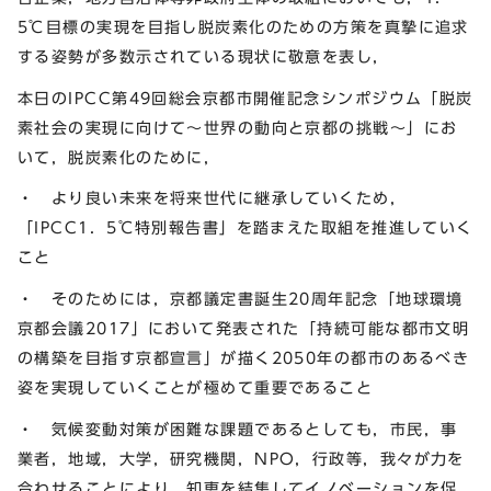
5℃目標の実現を目指し脱炭素化のための方策を真摯に追求
する姿勢が多数示されている現状に敬意を表し，
本日のIPCC第49回総会京都市開催記念シンポジウム「脱炭
素社会の実現に向けて～世界の動向と京都の挑戦～」にお
いて，脱炭素化のために，
・ より良い未来を将来世代に継承していくため，
「IPCC1．5℃特別報告書」を踏まえた取組を推進していく
こと
・ そのためには，京都議定書誕生20周年記念「地球環境
京都会議2017」において発表された「持続可能な都市文明
の構築を目指す京都宣言」が描く2050年の都市のあるべき
姿を実現していくことが極めて重要であること
・ 気候変動対策が困難な課題であるとしても，市民，事
業者，地域，大学，研究機関，NPO，行政等，我々が力を
合わせることにより，知恵を結集してイノベーションを促