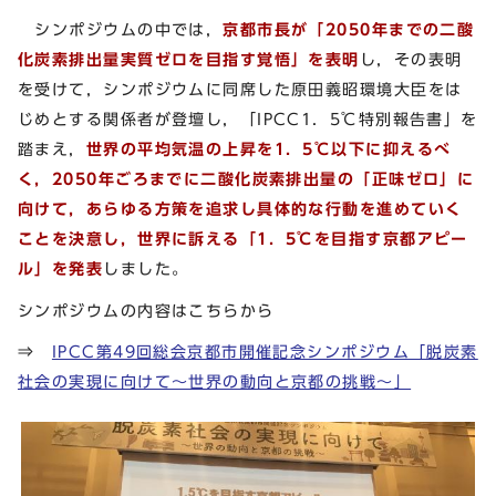
シンポジウムの中では，
京都市長が「2050年までの二酸
化炭素排出量実質ゼロを目指す覚悟」を表明
し，その表明
を受けて，シンポジウムに同席した原田義昭環境大臣をは
じめとする関係者が登壇し，「IPCC1．5℃特別報告書」を
踏まえ，
世界の平均気温の上昇を1．5℃以下に抑えるべ
く，2050年ごろまでに二酸化炭素排出量の「正味ゼロ」に
向けて，あらゆる方策を追求し具体的な行動を進めていく
ことを決意し，世界に訴える「1．5℃を目指す京都アピー
ル」を発表
しました。
シンポジウムの内容はこちらから
⇒
IPCC第49回総会京都市開催記念シンポジウム「脱炭素
社会の実現に向けて～世界の動向と京都の挑戦～」