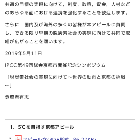
共通の目標の実現に向けて，制度，政策，資金，人材など
のあらゆる面における連携を強化することを歓迎します。
さらに，国内及び海外の多くの皆様が本アピールに賛同
し，できる限り早期の脱炭素社会の実現に向けて共同で取
組が広がることを願います。
2019年5月11日
IPCC第49回総会京都市開催記念シンポジウム
「脱炭素社会の実現に向けて～世界の動向と京都の挑戦
～」
登壇者有志
1．5℃を目指す京都アピール
アピール文(PDF形式, 86.27KB)