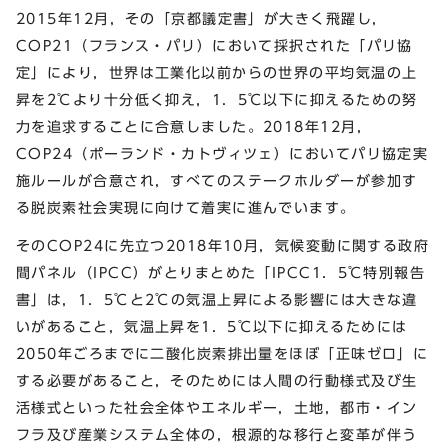
2015年12月，その「京都議定書」が大きく飛躍し，
COP21（フランス・パリ）において採択された「パリ協
定」により，世界は工業化以前からの世界の平均気温の上
昇を2℃より十分低く抑え，1．5℃以下に抑えるための努
力を追求することに合意しました。2018年12月，
COP24（ポーランド・カトヴィツェ）においてパリ協定実
施ルールが合意され，すべてのステークホルダーが参加す
る脱炭素社会実現に向けて着実に進んでいます。
そのCOP24に先立つ2018年10月，気候変動に関する政府
間パネル（IPCC）がとりまとめた「IPCC1．5℃特別報告
書」は，1．5℃と2℃の気温上昇による影響には大きな違
いがあること，気温上昇を1．5℃以下に抑えるためには
2050年ごろまでに二酸化炭素排出量をほぼ「正味ゼロ」に
する必要があること，そのためには人間の行動様式及び生
活様式といった社会全体やエネルギー，土地，都市・イン
フラ及び産業システム全体の，根源的な移行と変革が伴う