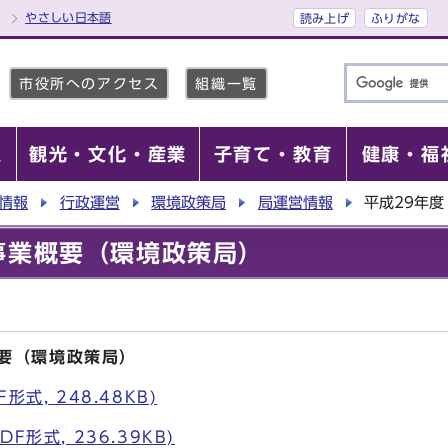
やさしい日本語
読み上げ
ふりがな
市役所へのアクセス
組織一覧
報
観光・文化・産業
子育て・教育
健康・福
情報
行政運営
環境政策局
局運営情報
平成29年
事業概要（環境政策局）
概要（環境政策局）
式, 248.48KB)
F形式, 236.39KB)