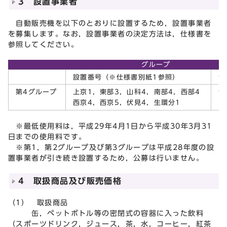
3 設置事業者
自動販売機を以下のとおりに設置するため，設置事業者
を募集します。なお，設置事業者の決定方法は，仕様書を
参照してください。
グループ
設置番号（※仕様書別紙1参照）
台
第4グループ
上京1，東部3，山科4，南部4，西部4
9
西京4，西京5，伏見4，生環分1
※最低使用料は，平成29年4月1日から平成30年3月31
日までの使用料です。
※第1，第2グループ及び第3グループは平成28年度の設
置事業者が引き続き設置するため，公募は行いません。
4 取扱商品及び販売価格
（1） 取扱商品
缶，ペットボトル等の密閉式の容器に入った飲料
（スポーツドリンク，ジュース，茶，水，コーヒー，紅茶