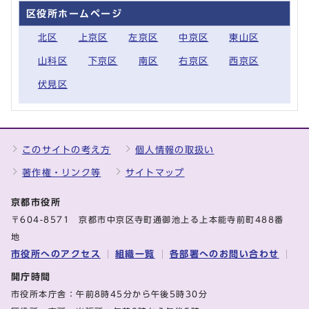
区役所ホームページ
北区
上京区
左京区
中京区
東山区
山科区
下京区
南区
右京区
西京区
伏見区
このサイトの考え方
個人情報の取扱い
著作権・リンク等
サイトマップ
京都市役所
〒604-8571 京都市中京区寺町通御池上る上本能寺前町488番
地
市役所へのアクセス
組織一覧
各部署へのお問い合わせ
開庁時間
市役所本庁舎：午前8時45分から午後5時30分