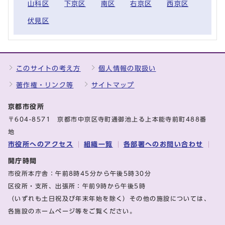
山科区
下京区
南区
右京区
西京区
伏見区
このサイトの考え方
個人情報の取扱い
著作権・リンク等
サイトマップ
京都市役所
〒604-8571 京都市中京区寺町通御池上る上本能寺前町488番
地
市役所へのアクセス
組織一覧
各部署へのお問い合わせ
開庁時間
市役所本庁舎：午前8時45分から午後5時30分
区役所・支所、出張所：午前9時から午後5時
（いずれも土日祝及び年末年始を除く）その他の施設については、
各施設のホームページ等をご覧ください。