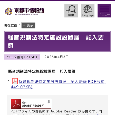
toggle
navigat
メニュー
現在位置：
表示
騒音規制法特定施設設置届 記入要
領
2026年4月3日
ページ番号171501
騒音規制法特定施設設置届 記入要領
騒音規制法特定施設設置届 記入要領(PDF形式,
449.02KB)
PDFファイルの閲覧には Adobe Reader が必要です。同