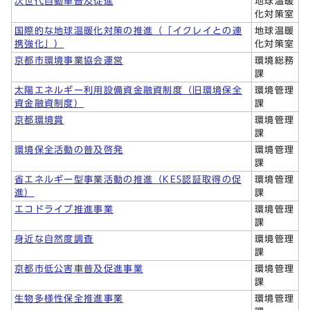
次世代自動車普及促進
地球温暖
化対策室
国際的な地球温暖化対策の推進（「イクレイとの連
地球温暖
携強化」）
化対策室
京都市環境事業協会運営
環境総務
課
太陽エネルギー利用設備資金融資制度（旧環境保全
環境管理
資金融資制度）
課
京都環境賞
環境管理
課
環境保全活動の普及啓発
環境管理
課
省エネルギー型事業活動の推進（KES認証取得の促
環境管理
進）
課
エコドライブ推進事業
環境管理
課
身近な自然度調査
環境管理
課
京都市低公害車普及促進事業
環境管理
課
生物多様性保全推進事業
環境管理