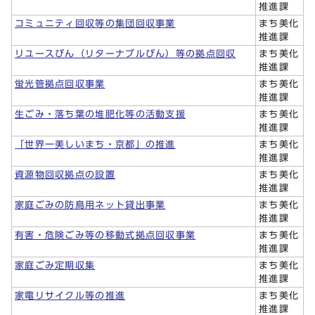
推進課
コミュニティ回収等の集団回収事業
まち美化
推進課
リユースびん（リターナブルびん）等の拠点回収
まち美化
推進課
蛍光管拠点回収事業
まち美化
推進課
生ごみ・落ち葉の堆肥化等の活動支援
まち美化
推進課
「世界一美しいまち・京都」の推進
まち美化
推進課
資源物回収拠点の設置
まち美化
推進課
家庭ごみの防鳥用ネット貸出事業
まち美化
推進課
有害・危険ごみ等の移動式拠点回収事業
まち美化
推進課
家庭ごみ定期収集
まち美化
推進課
家電リサイクル等の推進
まち美化
推進課