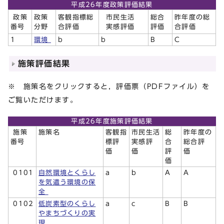
平成26年度政策評価結果
市民生活
政策
政策
客観指標総
総合
昨年度の総
実感評価
番号
分野
合評価
評価
合評価
1
環境
b
b
B
C
施策評価結果
※ 施策名をクリックすると，評価票（PDFファイル）を
ご覧いただけます。
平成26年度施策評価結果
施策
施策名
客観指
市民生活
総
昨年度の
番号
標評
実感評
合
総合評
価
価
評
価
価
0101
自然環境とくらし
a
b
A
A
を気遣う環境の保
全
0102
低炭素型のくらし
a
c
B
B
やまちづくりの実
現