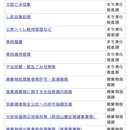
大型ごみ収集
まち美化
推進課
し尿収集処理
まち美化
推進課
公衆トイレ維持管理など
まち美化
推進課
車両整備
まち美化
推進課
車両維持管理
まち美化
推進課
不法投棄・散乱ごみ対策等
まち美化
推進課
廃棄物処理業者等許可・指導業務
廃棄物指
導課
産業廃棄物に関する社会意識の高揚
廃棄物指
導課
京都環境保全公社への府市協調支援
廃棄物指
導課
大岩街道周辺地域対策（岡田山撤去関連事業等）
廃棄物指
導課
廃棄物排出事業者指導業務（産業廃棄物）
廃棄物指