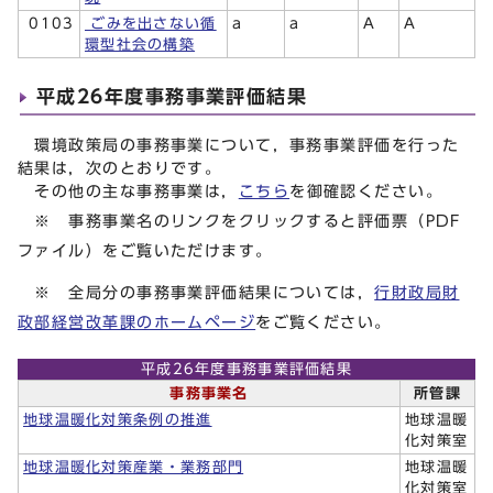
0103
ごみを出さない循
a
a
A
A
環型社会の構築
平成26年度事務事業評価結果
環境政策局の事務事業について，事務事業評価を行った
結果は，次のとおりです。
その他の主な事務事業は，
こちら
を御確認ください。
※ 事務事業名のリンクをクリックすると評価票（PDF
ファイル）をご覧いただけます。
※ 全局分の事務事業評価結果については，
行財政局財
政部経営改革課のホームページ
をご覧ください。
平成26年度事務事業評価結果
事務事業名
所管課
地球温暖化対策条例の推進
地球温暖
化対策室
地球温暖化対策産業・業務部門
地球温暖
化対策室