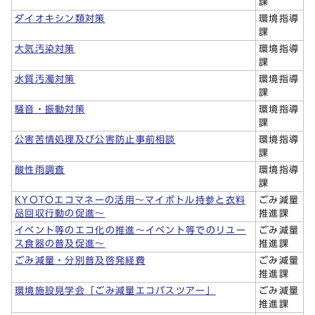
課
ダイオキシン類対策
環境指導
課
大気汚染対策
環境指導
課
水質汚濁対策
環境指導
課
騒音・振動対策
環境指導
課
公害苦情処理及び公害防止事前相談
環境指導
課
酸性雨調査
環境指導
課
KYOTOエコマネーの活用～マイボトル持参と衣料
ごみ減量
品回収行動の促進～
推進課
イベント等のエコ化の推進～イベント等でのリユー
ごみ減量
ス食器の普及促進～
推進課
ごみ減量・分別普及啓発経費
ごみ減量
推進課
環境施設見学会「ごみ減量エコバスツアー」
ごみ減量
推進課