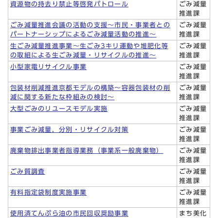
資源物の持去り禁止等啓発パトロール
ごみ減量
推進課
ごみ減量推進会議の活動の支援～市民・事業者との
ごみ減量
パートナーシップによるごみ減量活動の推進～
推進課
生ごみ減量推進事業～生ごみ3キリ運動や堆肥化等
ごみ減量
の取組による生ごみ減量・リサイクルの推進～
推進課
小型家電リサイクル事業
ごみ減量
推進課
包装材削減推進京都モデルの構築～容器包装材の削
ごみ減量
減に関する新たな枠組みの検討～
推進課
大型ごみのリユースモデル実施
ごみ減量
推進課
事業ごみ減量，分別・リサイクル対策
ごみ減量
推進課
廃棄物排出事業者指導業務（事業系一般廃棄物）
ごみ減量
推進課
ごみ質調査
ごみ減量
推進課
有料指定袋制度実施事業
ごみ減量
推進課
使用済てんぷら油の市民回収奨励事業
まち美化