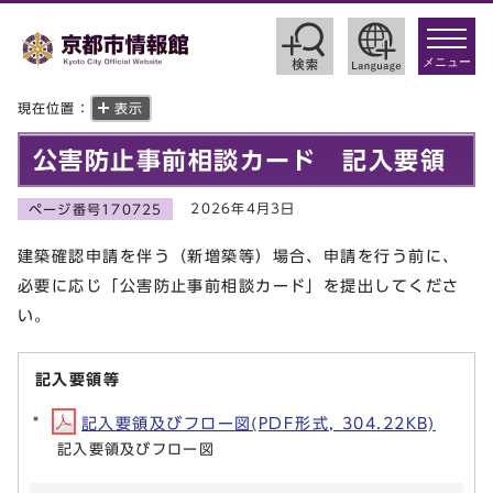
toggle
navigat
メニュー
現在位置：
表示
公害防止事前相談カード 記入要領
2026年4月3日
ページ番号170725
建築確認申請を伴う（新増築等）場合、申請を行う前に、
必要に応じ「公害防止事前相談カード」を提出してくださ
い。
記入要領等
記入要領及びフロー図(PDF形式, 304.22KB)
記入要領及びフロー図