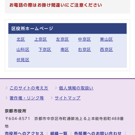
お電話の際はお掛け間違いにご注意ください
区役所ホームページ
北区
上京区
左京区
中京区
東山区
山科区
下京区
南区
右京区
西京区
伏見区
このサイトの考え方
個人情報の取扱い
著作権・リンク等
サイトマップ
京都市役所
〒604-8571 京都市中京区寺町通御池上る上本能寺前町488番
地
市役所へのアクセス
組織一覧
各部署へのお問い合わせ