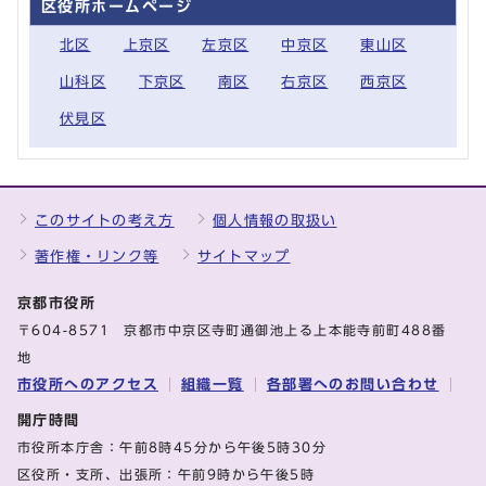
区役所ホームページ
北区
上京区
左京区
中京区
東山区
山科区
下京区
南区
右京区
西京区
伏見区
このサイトの考え方
個人情報の取扱い
著作権・リンク等
サイトマップ
京都市役所
〒604-8571 京都市中京区寺町通御池上る上本能寺前町488番
地
市役所へのアクセス
組織一覧
各部署へのお問い合わせ
開庁時間
市役所本庁舎：午前8時45分から午後5時30分
区役所・支所、出張所：午前9時から午後5時