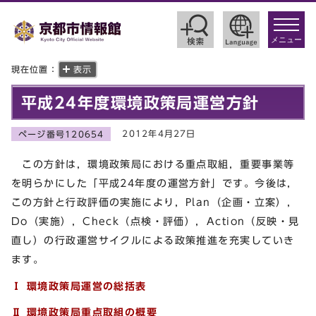
toggle
navigat
メニュー
現在位置：
表示
平成24年度環境政策局運営方針
2012年4月27日
ページ番号120654
この方針は，環境政策局における重点取組，重要事業等
を明らかにした「平成24年度の運営方針」です。今後は，
この方針と行政評価の実施により，Plan（企画・立案），
Do（実施），Check（点検・評価），Action（反映・見
直し）の行政運営サイクルによる政策推進を充実していき
ます。
Ⅰ 環境政策局運営の総括表
Ⅱ 環境政策局重点取組の概要