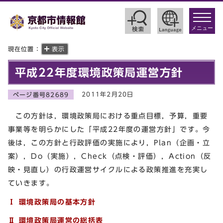
toggle
navigat
メニュー
現在位置：
表示
平成22年度環境政策局運営方針
2011年2月20日
ページ番号82689
この方針は，環境政策局における重点目標，予算，重要
事業等を明らかにした「平成22年度の運営方針」です。今
後は，この方針と行政評価の実施により，Plan（企画・立
案），Do（実施），Check（点検・評価），Action（反
映・見直し）の行政運営サイクルによる政策推進を充実し
ていきます。
Ⅰ 環境政策局の基本方針
Ⅱ 環境政策局運営の総括表