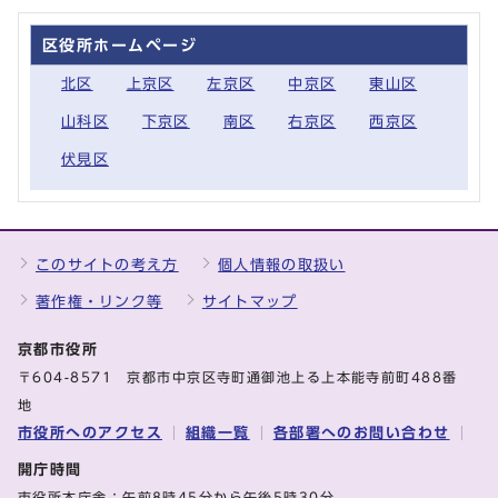
区役所ホームページ
北区
上京区
左京区
中京区
東山区
山科区
下京区
南区
右京区
西京区
伏見区
このサイトの考え方
個人情報の取扱い
著作権・リンク等
サイトマップ
京都市役所
〒604-8571 京都市中京区寺町通御池上る上本能寺前町488番
地
市役所へのアクセス
組織一覧
各部署へのお問い合わせ
開庁時間
市役所本庁舎：午前8時45分から午後5時30分