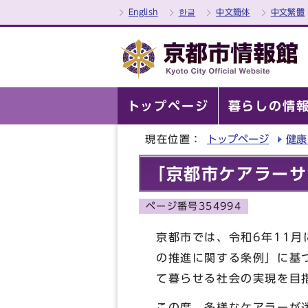
English
한글
中文簡体
中文繁體
トップページ
暮らしの情
現在位置：
トップページ
健康
「京都市ケアラーサ
ページ番号354994
京都市では、令和6年11
の推進に関する条例」に基
て暮らせる社会の実現を目
この度、多様なケアラーが