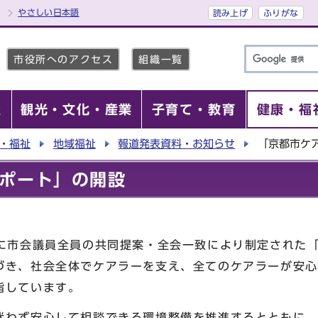
やさしい日本語
読み上げ
ふりがな
市役所へのアクセス
組織一覧
報
観光・文化・産業
子育て・教育
健康・福
・福祉
地域福祉
報道発表資料・お知らせ
「京都市ケ
ポート」の開設
月に市会議員全員の共同提案・全会一致により制定された
づき、社会全体でケアラーを支え、全てのケアラーが安心
指しています。
迷わず安心して相談できる環境整備を推進するとともに、