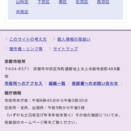
山科区
下京区
南区
右京区
西京区
伏見区
このサイトの考え方
個人情報の取扱い
著作権・リンク等
サイトマップ
京都市役所
〒604-8571 京都市中京区寺町通御池上る上本能寺前町488番
地
市役所へのアクセス
組織一覧
各部署へのお問い合わせ
開庁時間
市役所本庁舎：午前8時45分から午後5時30分
区役所・支所、出張所：午前9時から午後5時
（いずれも土日祝及び年末年始を除く）その他の施設については、
各施設のホームページ等をご覧ください。