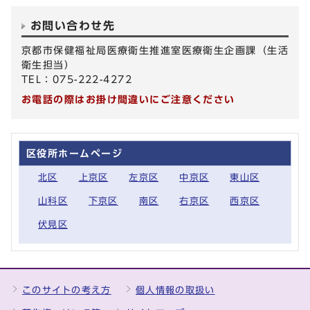
お問い合わせ先
京都市保健福祉局医療衛生推進室医療衛生企画課（生活
衛生担当）
TEL：075-222-4272
お電話の際はお掛け間違いにご注意ください
区役所ホームページ
北区
上京区
左京区
中京区
東山区
山科区
下京区
南区
右京区
西京区
伏見区
このサイトの考え方
個人情報の取扱い