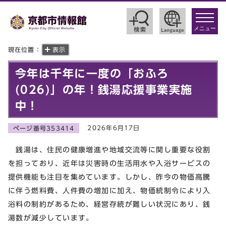
toggle
navigat
メニュー
現在位置：
表示
今年は千年に一度の「おふろ
(026)」の年！銭湯応援事業実施
中！
2026年6月17日
ページ番号353414
銭湯は、住民の健康増進や地域交流等に関し重要な役割
を担っており、近年は災害時の生活用水や入浴サービスの
提供機能も注目を集めています。しかし、昨今の物価高騰
に伴う燃料費、人件費の増加に加え、物価統制令により入
浴料の制約があるため、経営存続が難しい状況にあり、銭
湯数が減少しています。