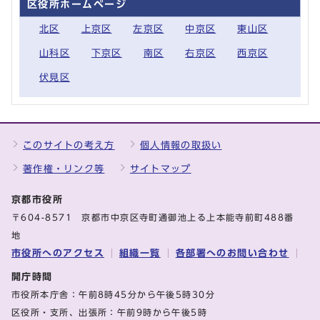
区役所ホームページ
北区
上京区
左京区
中京区
東山区
山科区
下京区
南区
右京区
西京区
伏見区
このサイトの考え方
個人情報の取扱い
著作権・リンク等
サイトマップ
京都市役所
〒604-8571 京都市中京区寺町通御池上る上本能寺前町488番
地
市役所へのアクセス
組織一覧
各部署へのお問い合わせ
開庁時間
市役所本庁舎：午前8時45分から午後5時30分
区役所・支所、出張所：午前9時から午後5時