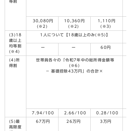
等割
30,080円
10,360円
1,110円
1
(※2)
(※2)
(※3)
(3)18
1人について【18歳以上のみ(※5)】
歳以上
均等割
ー
ー
60円
(※4)
(4)所
世帯員各々の「令和7年中の総所得金額等
得割
(※6)
－ 基礎控除43万円」の合計×
金
7.94/100
2.66/100
0.28/100
2
(5)最
67万円
26万円
3万円
高限度