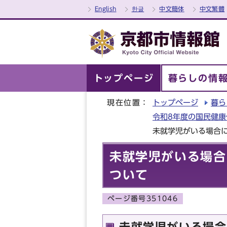
English
한글
中文簡体
中文繁體
トップページ
暮らしの情
現在位置：
トップページ
暮ら
令和8年度の国民健
未就学児がいる場合
未就学児がいる場合
ついて
ページ番号351046