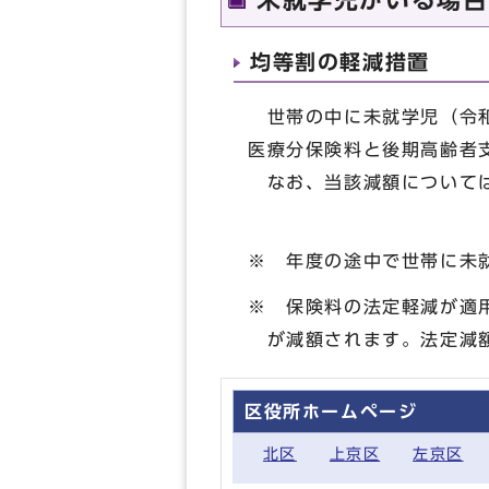
未就学児がいる場合
均等割の軽減措置
世帯の中に未就学児（令和
医療分保険料と後期高齢者
なお、当該減額について
※ 年度の途中で世帯に未
※ 保険料の法定軽減が適
が減額されます。法定減
区役所ホームページ
北区
上京区
左京区