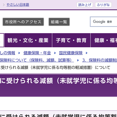
やさしい日本語
読み上げ
ふりがな
市役所へのアクセス
組織一覧
報
観光・文化・産業
子育て・教育
健康・福
しの情報
健康保険・年金
国民健康保険
康保険料について（保険料、減額、試算等）
3．保険料の減額制
に受けられる減額（未就学児に係る均等割の軽減措置）について
に受けられる減額（未就学児に係る均