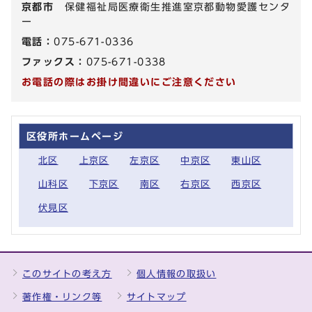
京都市
保健福祉局医療衛生推進室京都動物愛護センタ
ー
電話：
075-671-0336
ファックス：
075-671-0338
お電話の際はお掛け間違いにご注意ください
区役所ホームページ
北区
上京区
左京区
中京区
東山区
山科区
下京区
南区
右京区
西京区
伏見区
このサイトの考え方
個人情報の取扱い
著作権・リンク等
サイトマップ