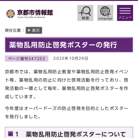
toggle
navigat
メニュー
現在位置：
表示
薬物乱用防止啓発ポスターの発行
2025年10月29日
ページ番号347252
京都市では、薬物乱用防止教室や薬物乱用防止啓発イベン
ト等、薬物乱用の防止に向けた啓発活動を行っており、啓
発活動の一環として毎年、薬物乱用防止啓発ポスターを作
成しています。
今年度はオーバードーズの防止啓発を目的としたポスター
を発行しました。
1 薬物乱用防止啓発ポスターについて