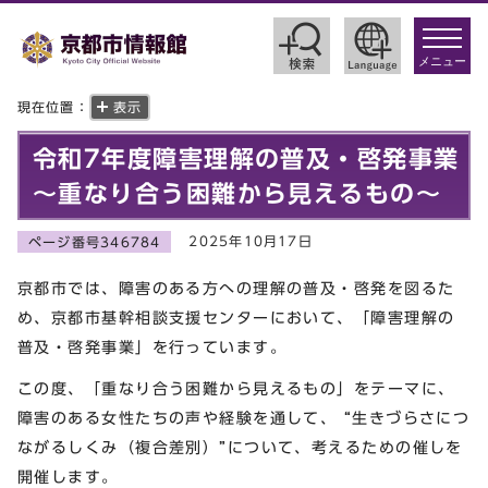
toggle
navigat
メニュー
現在位置：
表示
令和7年度障害理解の普及・啓発事業
～重なり合う困難から見えるもの～
2025年10月17日
ページ番号346784
京都市では、障害のある方への理解の普及・啓発を図るた
め、京都市基幹相談支援センターにおいて、「障害理解の
普及・啓発事業」を行っています。
この度、「重なり合う困難から見えるもの」をテーマに、
障害のある女性たちの声や経験を通して、 “生きづらさにつ
ながるしくみ（複合差別）”について、考えるための催しを
開催します。