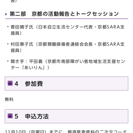
表）
第二部 京都の活動報告とトークセッション
香田晴子氏（日本自立生活センター代表・京都SARA支
援員）
村田惠子氏（京都頸髄損傷者連絡会会長・京都SARA支
援員）
聞き手：平田義（京都市南部障がい者地域生活支援セン
ター「あいりん」）
4 参加費
無料
5 申込方法
11月10日（月曜日）までに、報道発表資料の二次元コード