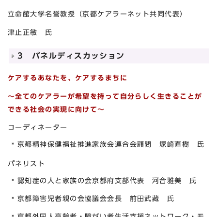
立命館大学名誉教授（京都ケアラーネット共同代表）
津止正敏 氏
3 パネルディスカッション
ケアするあなたを、ケアするまちに
～全てのケアラーが希望を持って自分らしく生きることが
できる社会の実現に向けて～
コーディネーター
京都精神保健福祉推進家族会連合会顧問 塚崎直樹 氏
パネリスト
認知症の人と家族の会京都府支部代表 河合雅美 氏
京都障害児者親の会協議会会長 前田武藏 氏
京都外国人高齢者・障がい者生活支援ネットワーク・モ