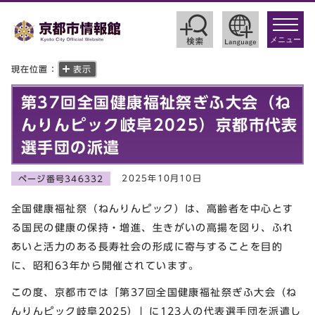
toggle
navigat
メニュー
現在位置：
表示
第37回全国健康福祉祭ぎふ大会（ね
んりんピック岐阜2025）京都市代表
選手団の派遣
2025年10月10日
ページ番号346332
全国健康福祉祭（ねんりんピック）は、高齢者を中心とす
る国民の健康の保持・増進、生きがいの高揚を図り、ふれ
あいと活力のある長寿社会の形成に寄与することを目的
に、昭和63年から開催されています。
この度、京都市では「第37回全国健康福祉祭ぎふ大会（ね
んりんピック岐阜2025）」に123人の代表選手団を派遣し