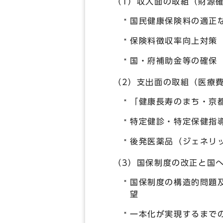
（1）収入面の取組（財源
国民健康保険料の適正
保険料徴収率向上対策
国・府補助金等の確保
（2）支出面の取組（医療
「健康長寿のまち・京
特定健診・特定保健指
後発医薬品（ジェネリ
（3）国保制度の改正と国
国保制度の構造的問題
望
一本化が実現するまで