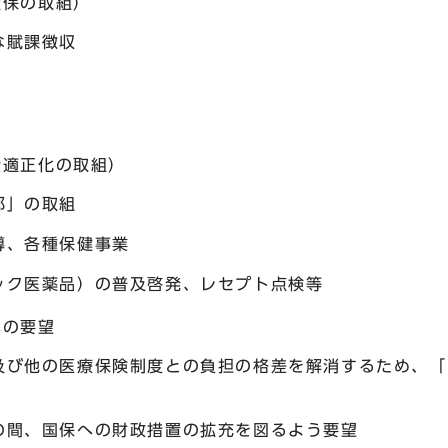
確保の取組）
な賦課徴収
費適正化の取組）
都」の取組
導、各種保健事業
ック医薬品）の普及啓発、レセプト点検等
への要望
及び他の医療保険制度との負担の格差を解消するため、「
の間、国保への財政措置の拡充を図るよう要望