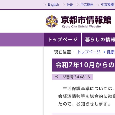
English
한글
中文簡体
中文繁體
トップページ
暮らしの情
現在位置：
トップページ
健康
令和7年10月から
ページ番号344816
生活保護基準については、
会経済情勢等を総合的に勘
たので、お知らせします。