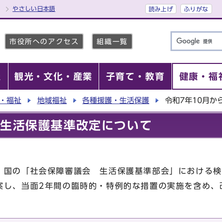
やさしい日本語
読み上げ
ふりがな
市役所へのアクセス
組織一覧
報
観光・文化・産業
子育て・教育
健康・福
・福祉
地域福祉
各種援護・生活保護
令和7年10月か
の生活保護基準改定について
国の「社会保障審議会 生活保護基準部会」における検
案し、当面2年間の臨時的・特例的な措置の実施を含め、