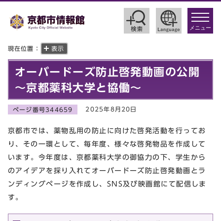
toggle
navigat
メニュー
現在位置：
表示
オーバードーズ防止啓発動画の公開
～京都薬科大学と協働～
2025年8月20日
ページ番号344659
京都市では、薬物乱用の防止に向けた啓発活動を行ってお
り、その一環として、毎年度、様々な啓発物品を作成して
います。今年度は、京都薬科大学の御協力の下、学生から
のアイデアを採り入れてオーバードーズ防止啓発動画とラ
ンディングページを作成し、SNS及び映画館にて配信しま
す。