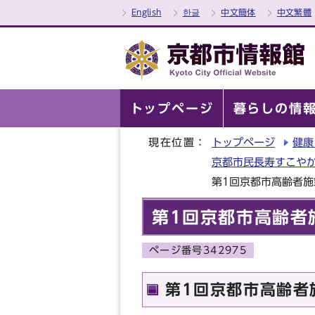
English
한글
中文簡体
中文繁體
トップページ
暮らしの情
現在位置：
トップページ
健康
京都市民長寿すこや
第1回京都市高齢者
第1回京都市高齢者
ページ番号342975
第1回京都市高齢者