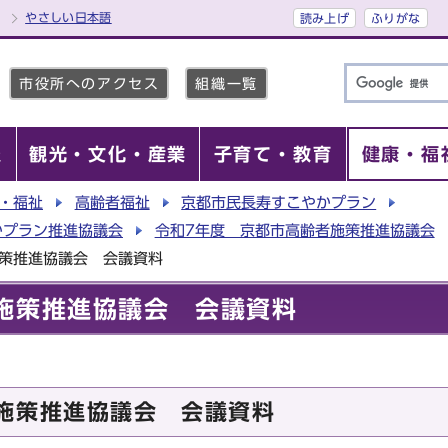
やさしい日本語
読み上げ
ふりがな
市役所へのアクセス
組織一覧
報
観光・文化・産業
子育て・教育
健康・福
・福祉
高齢者福祉
京都市民長寿すこやかプラン
かプラン推進協議会
令和7年度 京都市高齢者施策推進協議会
施策推進協議会 会議資料
施策推進協議会 会議資料
施策推進協議会 会議資料