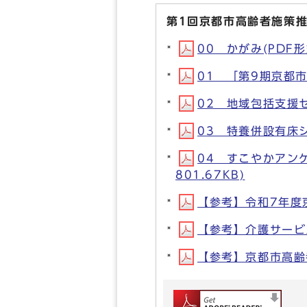
第1回京都市高齢者施策
00 かがみ(PDF形式
01 「第9期京都市
02 地域包括支援セ
03 特養併設有床シ
04 すこやかアン
801.67KB)
【参考】令和7年度京
【参考】介護サービス
【参考】京都市高齢者