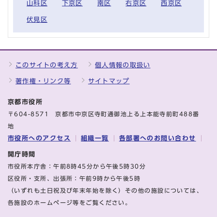
山科区
下京区
南区
右京区
西京区
伏見区
このサイトの考え方
個人情報の取扱い
著作権・リンク等
サイトマップ
京都市役所
〒604-8571 京都市中京区寺町通御池上る上本能寺前町488番
地
市役所へのアクセス
組織一覧
各部署へのお問い合わせ
開庁時間
市役所本庁舎：午前8時45分から午後5時30分
区役所・支所、出張所：午前9時から午後5時
（いずれも土日祝及び年末年始を除く）その他の施設については、
各施設のホームページ等をご覧ください。