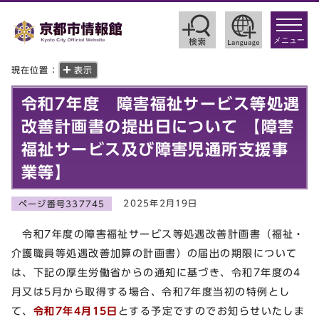
toggle
navigat
メニュー
現在位置：
表示
令和7年度 障害福祉サービス等処遇
改善計画書の提出日について 【障害
福祉サービス及び障害児通所支援事
業等】
2025年2月19日
ページ番号337745
令和7年度の障害福祉サービス等処遇改善計画書（福祉・
介護職員等処遇改善加算の計画書）の届出の期限について
は、下記の厚生労働省からの通知に基づき、令和7年度の4
月又は5月から取得する場合、令和7年度当初の特例とし
て、
令和7年
4月15日
とする予定ですのでお知らせいたしま