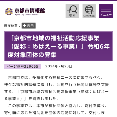
toggle
navigat
メニュー
現在位置：
表示
「京都市地域の福祉活動応援事業
（愛称：めばえーる事業）」令和6年
度対象団体の募集
2024年7月23日
ページ番号329655
京都市では、多様化する福祉ニーズに対応するべく、
様々な福祉的課題に着目し、活動を行う民間団体等を支援
する、「京都市地域の福祉活動応援事業（愛称：めばえー
る事業※）」を創設しました。
この事業では、本市が福祉団体と協力し、寄付を募り、
寄付額に応じた補助金を団体の活動に対して、交付しま