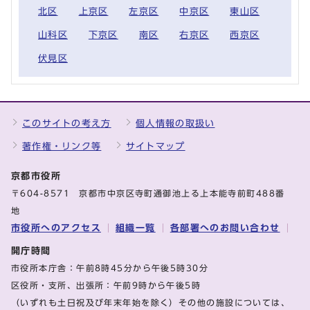
北区
上京区
左京区
中京区
東山区
山科区
下京区
南区
右京区
西京区
伏見区
このサイトの考え方
個人情報の取扱い
著作権・リンク等
サイトマップ
京都市役所
〒604-8571 京都市中京区寺町通御池上る上本能寺前町488番
地
市役所へのアクセス
組織一覧
各部署へのお問い合わせ
開庁時間
市役所本庁舎：午前8時45分から午後5時30分
区役所・支所、出張所：午前9時から午後5時
（いずれも土日祝及び年末年始を除く）その他の施設については、