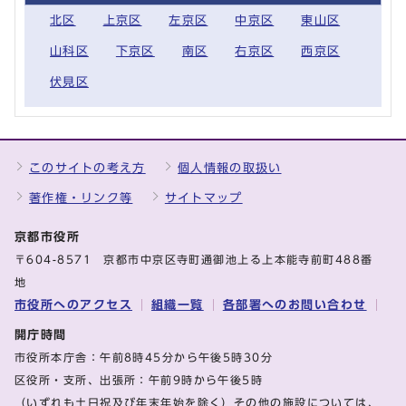
北区
上京区
左京区
中京区
東山区
山科区
下京区
南区
右京区
西京区
伏見区
このサイトの考え方
個人情報の取扱い
著作権・リンク等
サイトマップ
京都市役所
〒604-8571 京都市中京区寺町通御池上る上本能寺前町488番
地
市役所へのアクセス
組織一覧
各部署へのお問い合わせ
開庁時間
市役所本庁舎：午前8時45分から午後5時30分
区役所・支所、出張所：午前9時から午後5時
（いずれも土日祝及び年末年始を除く）その他の施設については、