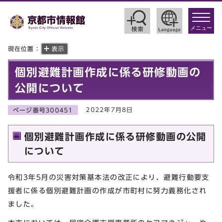
toggle
navigat
メニュー
現在位置：
表示
個別避難計画作成に係る研修動画の
公開について
2022年7月8日
ページ番号300451
個別避難計画作成に係る研修動画の公開
について
令和3年5月の災害対策基本法の改正により、避難行動要支
援者に係る個別避難計画の作成が市町村に努力義務化され
ました。