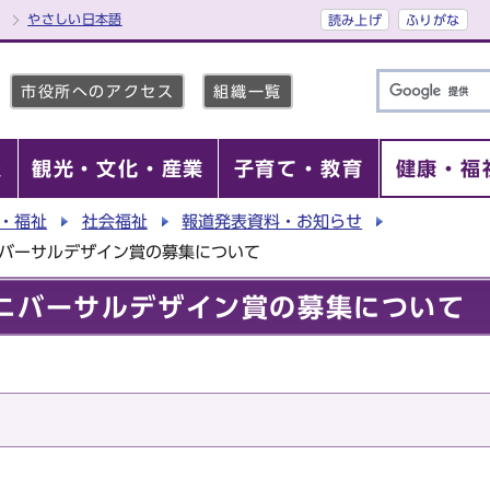
やさしい日本語
読み上げ
ふりがな
市役所へのアクセス
組織一覧
報
観光・文化・産業
子育て・教育
健康・福
・福祉
社会福祉
報道発表資料・お知らせ
ニバーサルデザイン賞の募集について
ニバーサルデザイン賞の募集について