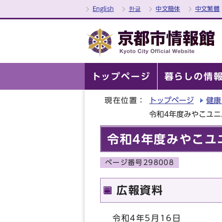
English
한글
中文簡体
中文繁體
トップページ
暮らしの情
現在位置：
トップページ
健康
令和4年度みやこユ
令和4年度みやこユ
ページ番号298008
広報資料
令和4年5月16日