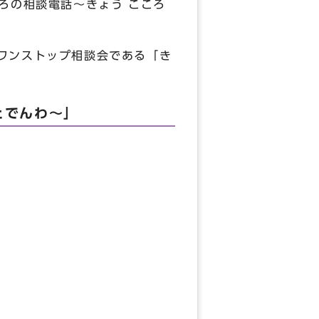
ろの相談電話～きょう こころ
ワンストップ相談会である「き
とでんわ～」