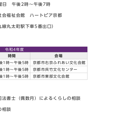
後2時～午後7時
福祉会館 ハートピア京都
町駅下車5番出口）
令和4年度
時間
会場
後1時～午後5時
京都市右京ふれあい文化会館
後1時～午後5時
京都市呉竹文化センター
後1時～午後5時
京都市東部文化会館
司法書士（偶数月）によるくらしの相談
の相談