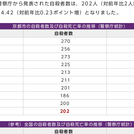
察庁から発表された自殺者数は，202人（対前年比2人
4.42（対前年比0.23ポイント増）となりました。
京都市の自殺者数及び自殺死亡率の推移（警察庁統計）
自殺者数
270
256
273
225
213
211
201
186
200
202
（参考）全国の自殺者数及び自殺死亡率の推移（警察庁統計
自殺者数