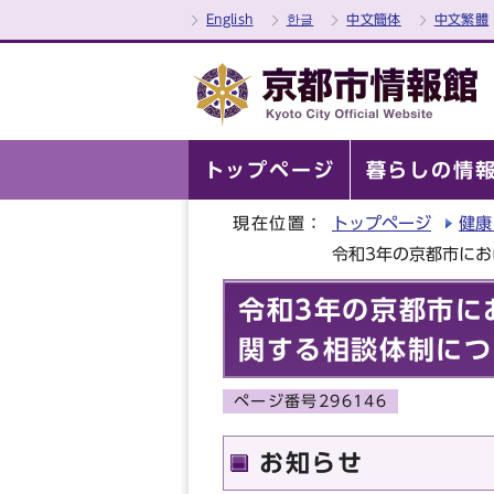
English
한글
中文簡体
中文繁體
トップページ
暮らしの情
現在位置：
トップページ
健康
令和3年の京都市に
令和3年の京都市に
関する相談体制につ
ページ番号296146
お知らせ