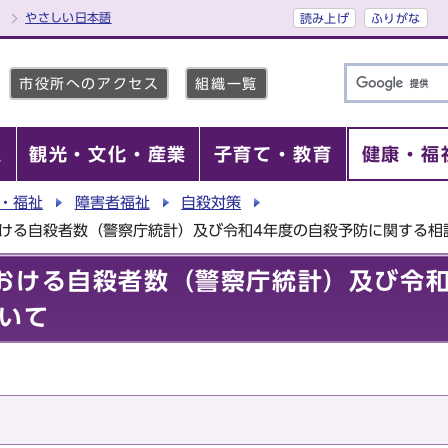
やさしい日本語
読み上げ
ふりがな
市役所へのアクセス
組織一覧
報
観光・文化・産業
子育て・教育
健康・福
・福祉
障害者福祉
自殺対策
おける自殺者数（警察庁統計）及び令和4年度の自殺予防に関する相
おける自殺者数（警察庁統計）及び令和
いて