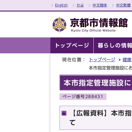
English
한글
中文簡体
中文繁體
トップページ
暮らしの情
現在位置：
トップページ
健康
本市指定管理施設に
本市指定管理施設に
ページ番号288431
【広報資料】本市指
て