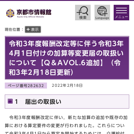
toggle
navigat
メニュー
現在位置：
表示
令和3年度報酬改定等に伴う令和3年
4月1日付けの加算等変更届の取扱い
について【Q＆AVOL.6追加】（令
和3年2月18日更新）
2022年2月18日
ページ番号282632
1 届出の取扱い
令和3年度報酬改定に伴い，新たな加算の追加や既存の加
算における算定要件の変更が行われました。これらについ
て令和3年4月1日から算定を開始するためには，介護給付