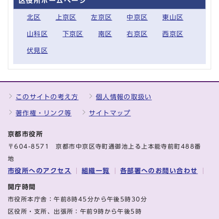
区役所ホームページ
北区
上京区
左京区
中京区
東山区
山科区
下京区
南区
右京区
西京区
伏見区
このサイトの考え方
個人情報の取扱い
著作権・リンク等
サイトマップ
京都市役所
〒604-8571 京都市中京区寺町通御池上る上本能寺前町488番
地
市役所へのアクセス
組織一覧
各部署へのお問い合わせ
開庁時間
市役所本庁舎：午前8時45分から午後5時30分
区役所・支所、出張所：午前9時から午後5時