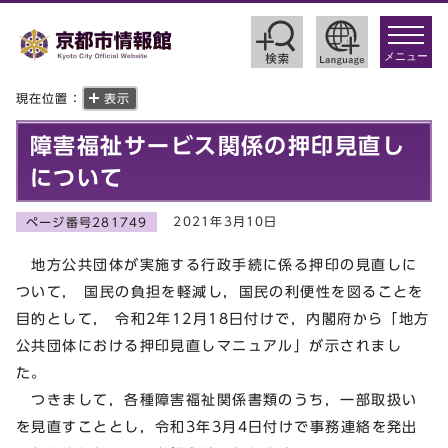
toggle
navigat
メニュー
現在位置：
表示
障害福祉サービス関係の押印見直し
について
2021年3月10日
ページ番号281749
地方公共団体が実施する行政手続に係る押印の見直しに
ついて， 国民の負担を軽減し，国民の利便性を図ることを
目的として， 令和2年12月18日付けで，内閣府から「地方
公共団体における押印見直しマニュアル」が示されまし
た。
つきまして，各種障害福祉関係書類のうち，一部取扱い
を見直すこととし，令和3年3月4日付けで事務連絡を発出