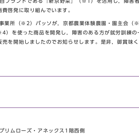
ブランドである『新京野菜』（※1）を活用し，障害者
消費啓発に取り組んでいます。
業所（※2）パッソが，京都農業体験農園・園主会（※
※4）を使った商品を開発し，障害のある方が就労訓練の
販売を開始しましたのでお知らせします。是非，御賞味く
地プリムローズ・アネックス1階西側