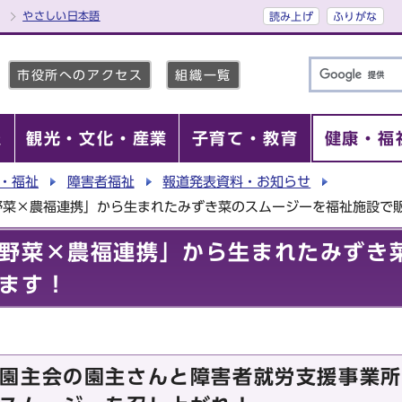
やさしい日本語
読み上げ
ふりがな
市役所へのアクセス
組織一覧
報
観光・文化・産業
子育て・教育
健康・福
・福祉
障害者福祉
報道発表資料・お知らせ
野菜×農福連携」から生まれたみずき菜のスムージーを福祉施設で
野菜×農福連携」から生まれたみずき
ます！
園主会の園主さんと障害者就労支援事業所