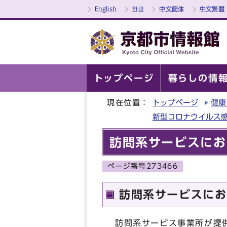
English
한글
中文簡体
中文繁體
トップページ
暮らしの情
現在位置：
トップページ
健康
新型コロナウイルス
訪問系サービスにお
ページ番号273466
訪問系サービスにお
訪問系サービス事業所が提