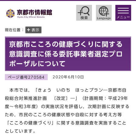
toggle
navigat
メニュー
現在位置：
表示
京都市こころの健康づくりに関する
意識調査に係る委託事業者選定プロ
ポーザルについて
2020年6月10日
ページ番号270584
本市では，「きょう いのち ほっとプラン―京都市自
殺総合対策推進計画 〔改定〕―」（計画期間：平成29年
度～令和3年度）の実施状況を評価し，次期計画に反映する
ため，市民のこころの健康状態や自殺に対する考え方等
「こころの健康づくり」に関する意識調査を実施すること
としています。