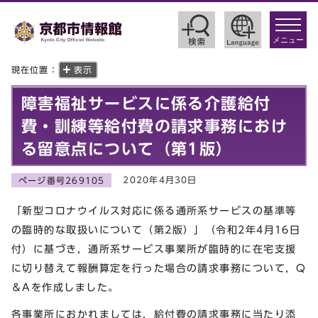
toggle
navigat
メニュー
現在位置：
表示
障害福祉サービスに係る介護給付
費・訓練等給付費の請求事務におけ
る留意点について（第1版）
2020年4月30日
ページ番号269105
「新型コロナウイルス対応に係る通所系サービスの基準等
の臨時的な取扱いについて（第2版）」（令和2年4月16日
付）に基づき，通所系サービス事業所が臨時的に在宅支援
に切り替えて報酬算定を行った場合の請求事務について，Q
＆Aを作成しました。
各事業所におかれましては，給付費の請求事務に当たり添