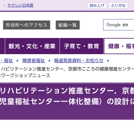
やさしい日本語
読み上げ
ふりがな
市役所へのアクセス
組織一覧
報
観光・文化・産業
子育て・教育
健康・福
・福祉
障害者福祉
報道発表資料・お知らせ
リハビリテーション推進センター，京都市こころの健康増進センタ
るワークショップニュース
リハビリテーション推進センター，京
児童福祉センター一体化整備）の設計