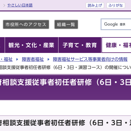
やさしい日本語
読み上げ
ふりがな
市役所へのアクセス
組織一覧
報
観光・文化・産業
子育て・教育
健康・福
・福祉
障害者福祉
障害福祉サービス等事業者向けの情報
相談支援従事者初任者研修（6日・3日・演習コース）の開催につ
府相談支援従事者初任者研修（6日・3
府相談支援従事者初任者研修（6日・3日