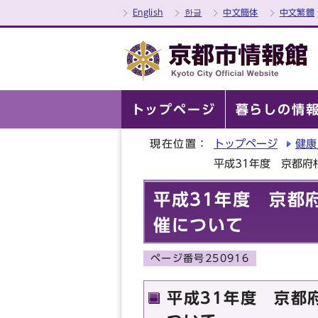
English
한글
中文簡体
中文繁體
トップページ
暮らしの情
現在位置：
トップページ
健康
平成31年度 京都府
平成31年度 京都
催について
ページ番号250916
平成31年度 京都