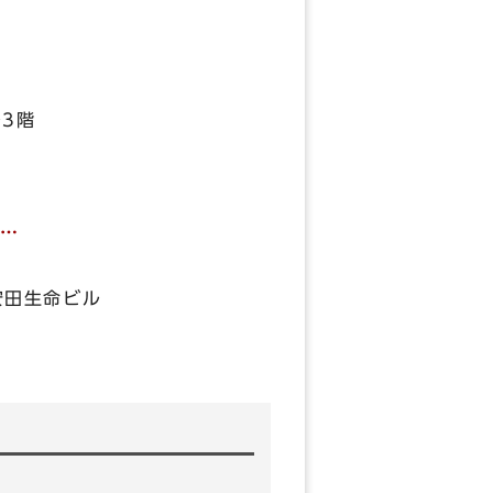
3階
…
安田生命ビル