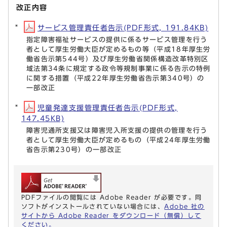
改正内容
サービス管理責任者告示(PDF形式, 191.84KB)
指定障害福祉サービスの提供に係るサービス管理を行う
者として厚生労働大臣が定めるもの等（平成18年厚生労
働省告示第544号）及び厚生労働省関係構造改革特別区
域法第34条に規定する政令等規制事業に係る告示の特例
に関する措置（平成22年厚生労働省告示第340号）の
一部改正
児童発達支援管理責任者告示(PDF形式,
147.45KB)
障害児通所支援又は障害児入所支援の提供の管理を行う
者として厚生労働大臣が定めるもの（平成24年厚生労働
省告示第230号）の一部改正
PDFファイルの閲覧には Adobe Reader が必要です。同
ソフトがインストールされていない場合には、
Adobe 社の
サイトから Adobe Reader をダウンロード（無償）して
ください。